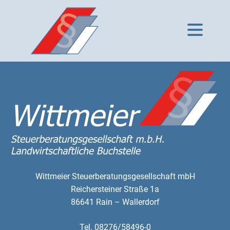
Urlaub-Weihnachten
MENU
Wittmeier Steuerberatungsgesellschaft mbH
Reichersteiner Straße 1a
86641 Rain – Wallerdorf
Tel. 08276/58496-0